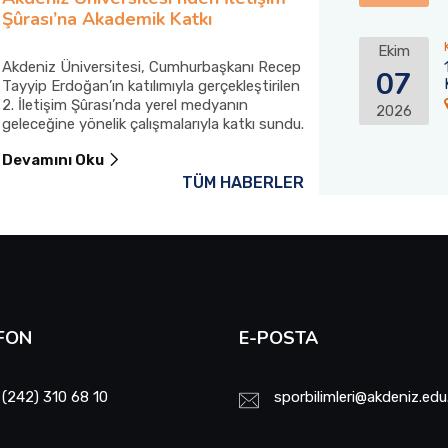
Şûrası’na Akademik Katkı
Kumluca’daki 
Desteği
Ekim
Akdeniz Üniversitesi, Cumhurbaşkanı Recep
Akdeniz Üniversi
07
Tayyip Erdoğan’ın katılımıyla gerçekleştirilen
mahallesindeki ya
2. İletişim Şûrası’nda yerel medyanın
itfaiye aracını K
2026
geleceğine yönelik çalışmalarıyla katkı sundu.
Devamını Oku
Devamını Oku
TÜM HABERLER
FON
E-POSTA
 (242) 310 68 10
sporbilimleri@akdeniz.edu