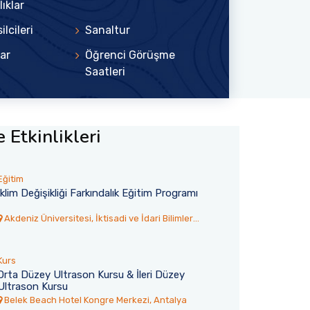
ıklar
ilcileri
Sanaltur
ar
Öğrenci Görüşme
Saatleri
 Etkinlikleri
Eğitim
İklim Değişikliği Farkındalık Eğitim Programı
Akdeniz Üniversitesi, İktisadi ve İdari Bilimler
Fakültesi Toplantı Salonu
Kurs
Orta Düzey Ultrason Kursu & İleri Düzey
Ultrason Kursu
6
30 Temmuz 2026
Belek Beach Hotel Kongre Merkezi, Antalya
rsitesi’nden
Akdeniz TÖMER’den 77 Ulus