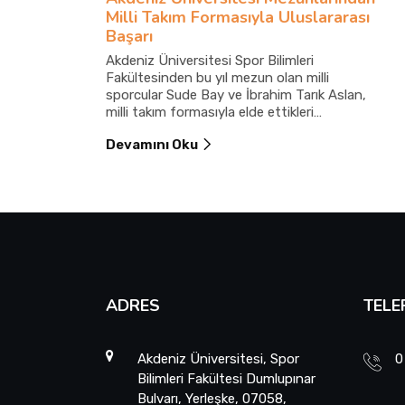
Milli Takım Formasıyla Uluslararası
Başarı
Akdeniz Üniversitesi Spor Bilimleri
Fakültesinden bu yıl mezun olan milli
sporcular Sude Bay ve İbrahim Tarık Aslan,
milli takım formasıyla elde ettikleri
uluslararası derecelerle üniversitelerine ve
Devamını Oku
Türkiye’ye gurur yaşattı.
ADRES
TELE
Akdeniz Üniversitesi, Spor
0
Bilimleri Fakültesi Dumlupınar
Bulvarı, Yerleşke, 07058,